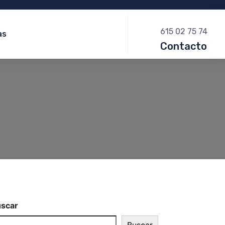
615 02 75 74
as
Contacto
scar