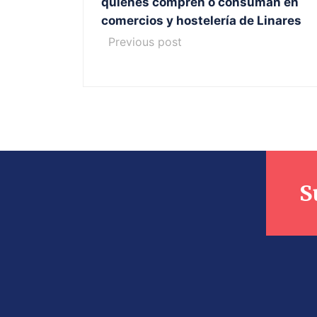
quienes compren o consuman en
comercios y hostelería de Linares
Previous post
S