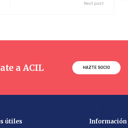
Next post
ate a ACIL
HAZTE SOCIO
s útiles
Información 