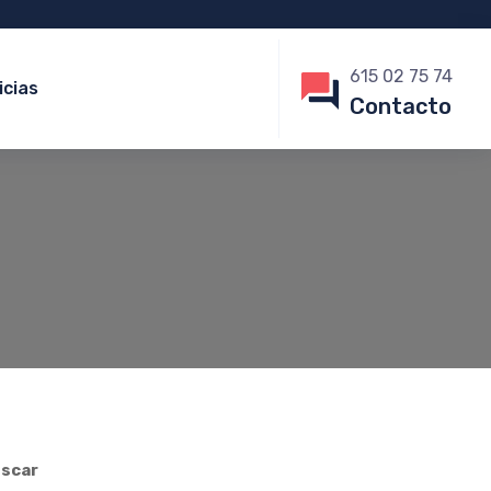
615 02 75 74
icias
Contacto
scar