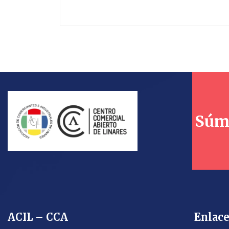
Súm
ACIL – CCA
Enlace