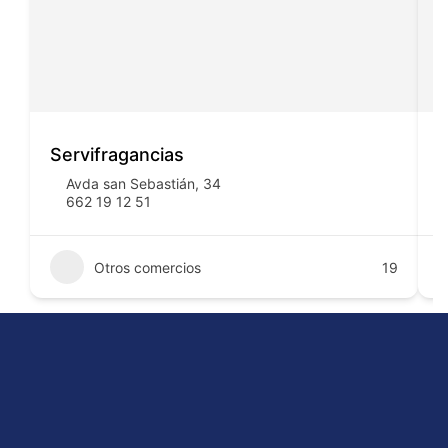
Servifragancias
I
Avda san Sebastián, 34
662 19 12 51
Otros comercios
19