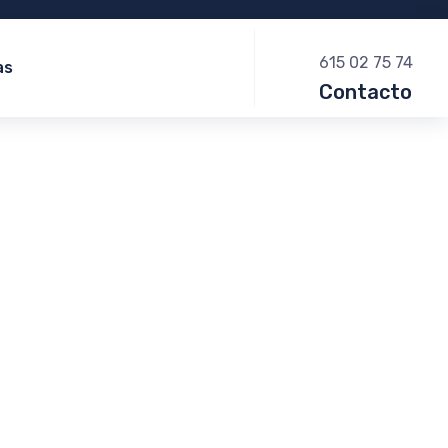
615 02 75 74
as
Contacto