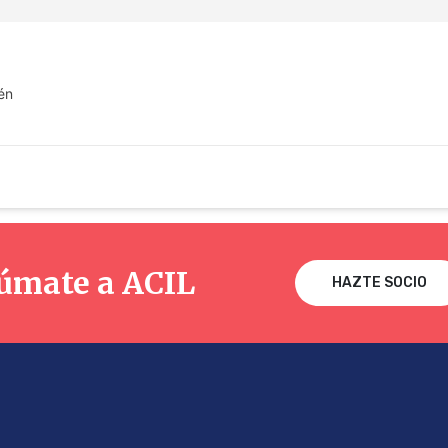
aén
úmate a ACIL
HAZTE SOCIO