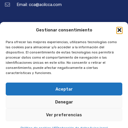
Email: cca@acilcca.com
Enlaces útiles
Información legal
Gestionar consentimiento
Para ofrecer las mejores experiencias, utilizamos tecnologías como
¿Qué es ACIL?
Aviso legal
las cookies para almacenar y/o acceder a la información del
dispositivo. El consentimiento de estas tecnologías nos permitirá
Asóciate
Política de privacidad
procesar datos como el comportamiento de navegación o las
identificaciones únicas en este sitio. No consentir o retirar el
Nuestros asociados
Política de cookies
consentimiento, puede afectar negativamente a ciertas
características y funciones.
Convenios
Aceptar
Contacto
Denegar
© 2025, Diseño web
Nexo Virtual
. All Rights Reserved.
Ver preferencias
FACEBOOK
INSTRAGRAM
TWITTER
YOUTUBE