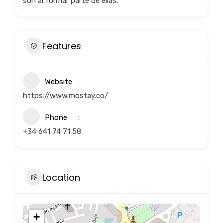
son al formar parte de ellas.
Features
Website
https://www.mostay.co/
Phone
+34 641 74 71 58
Location
+