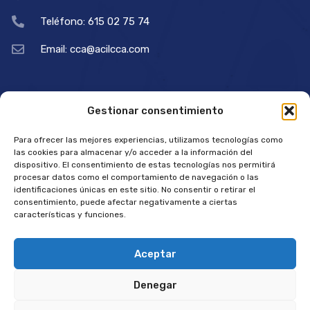
Teléfono: 615 02 75 74
Email: cca@acilcca.com
Enlaces útiles
Información legal
Gestionar consentimiento
Para ofrecer las mejores experiencias, utilizamos tecnologías como
¿Qué es ACIL?
Aviso legal
las cookies para almacenar y/o acceder a la información del
dispositivo. El consentimiento de estas tecnologías nos permitirá
Asóciate
Política de privacidad
procesar datos como el comportamiento de navegación o las
identificaciones únicas en este sitio. No consentir o retirar el
Nuestros asociados
Política de cookies
consentimiento, puede afectar negativamente a ciertas
características y funciones.
Convenios
Aceptar
Contacto
Denegar
© 2025, Diseño web
Nexo Virtual
. All Rights Reserved.