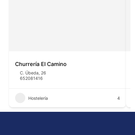
Churrería El Camino
P
C. Úbeda, 26
652081416
Hostelería
4