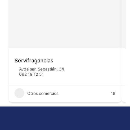
Servifragancias
I
Avda san Sebastián, 34
662 19 12 51
Otros comercios
19