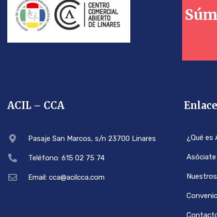
Súm
ACIL – CCA
Enlace
¿Qué es 
Pasaje San Marcos, s/n 23700 Linares
Asóciate
Teléfono: 615 02 75 74
Nuestros
Email: cca@acilcca.com
Conveni
Contact