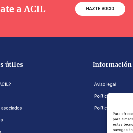
ate a ACIL
HAZTE SOCIO
s útiles
Información 
ACIL?
Aviso legal
Política de privaci
 asociados
Política de cookies
Para ofrece
para almace
os
estas tecno
navegación o
o