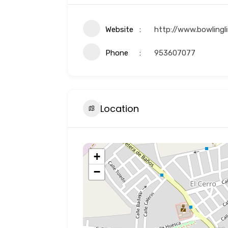
Website
http://www.bowlingl
Phone
953607077
Location
+
−