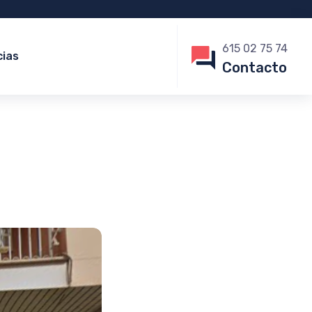
615 02 75 74
cias
Contacto