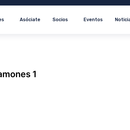
es
Asóciate
Socios
Eventos
Notici
amones 1