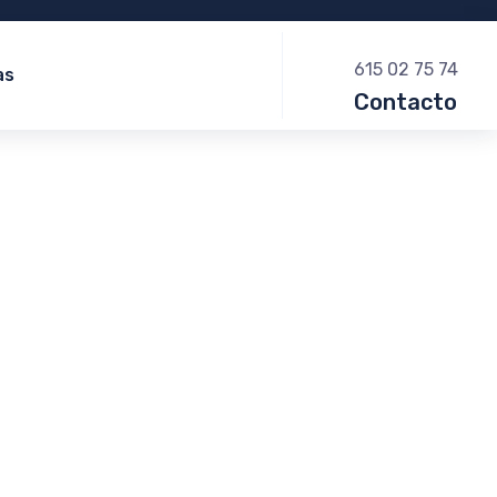
615 02 75 74
as
Contacto