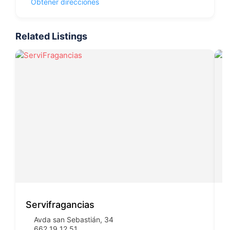
Obtener direcciones
Related Listings
Servifragancias
I
Avda san Sebastián, 34
662 19 12 51