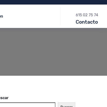
615 02 75 74
as
Contacto
scar